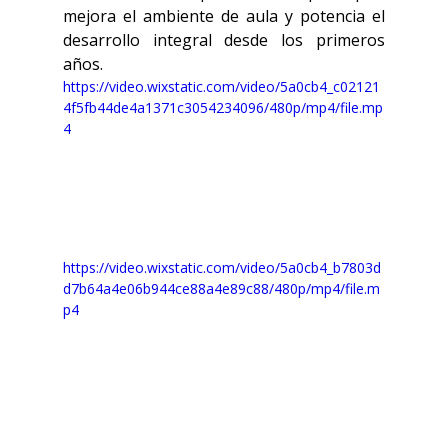
mejora el ambiente de aula y potencia el 
desarrollo integral desde los primeros 
años.
https://video.wixstatic.com/video/5a0cb4_c02121
4f5fb44de4a1371c3054234096/480p/mp4/file.mp
4
https://video.wixstatic.com/video/5a0cb4_b7803d
d7b64a4e06b944ce88a4e89c88/480p/mp4/file.m
p4