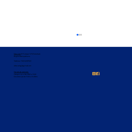
Dirección
: El Tranque 1274, Pudahuel,
Región Metropolitana
Teléfono:
+569 62837921
villasanig@gmail.com
Horario de atención
Colegio: Lun a Vie 08:00 a 16:00
Docentes: Jue de 15:30 a 16:30hrs
Felicitaciones 3°básico 🥳