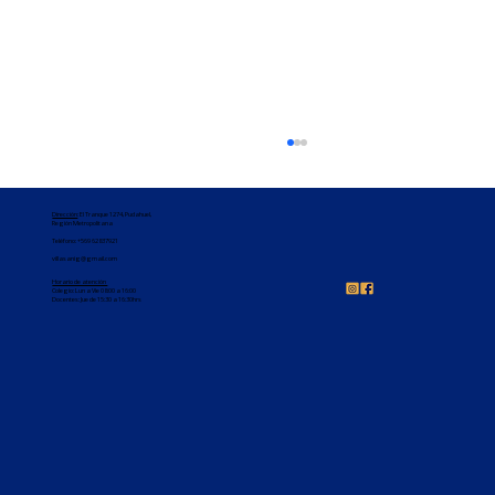
Dirección
: El Tranque 1274, Pudahuel,
Región Metropolitana
Teléfono:
+569 62837921
villasanig@gmail.com
Horario de atención
Colegio: Lun a Vie 08:00 a 16:00
Docentes: Jue de 15:30 a 16:30hrs
Felicitaciones 3°básico 🥳