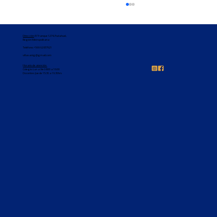
Dirección
: El Tranque 1274, Pudahuel,
Región Metropolitana
Teléfono:
+569 62837921
villasanig@gmail.com
Horario de atención
Colegio: Lun a Vie 08:00 a 16:00
Docentes: Jue de 15:30 a 16:30hrs
Felicitaciones 3°básico 🥳