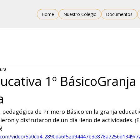
Home
Nuestro Colegio
Documentos
tura
ducativa 1º BásicoGranja
a
ida pedagógica de Primero Básico en la granja educati
eron y disfrutaron de un día lleno de actividades. 
!
tic.com/video/5a0cb4_2890da6f52d94447b3e878a7256d1349/7