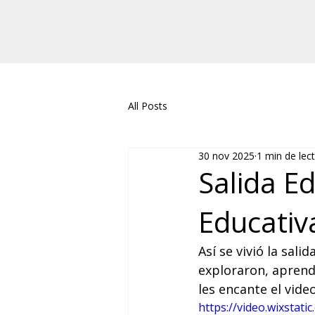
All Posts
30 nov 2025
1 min de lec
Salida E
Educativ
Así se vivió la sal
exploraron, aprendi
les encante el video
https://video.wixsta