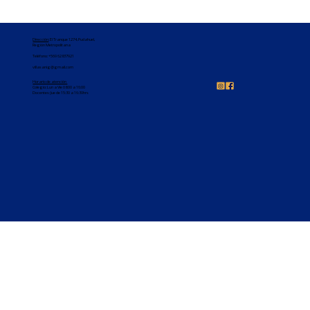
Dirección
: El Tranque 1274, Pudahuel,
Región Metropolitana
Teléfono:
+569 62837921
villasanig@gmail.com
Horario de atención
Colegio: Lun a Vie 08:00 a 16:00
Docentes: Jue de 15:30 a 16:30hrs