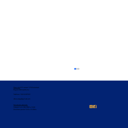
Dirección
: El Tranque 1274, Pudahuel,
Región Metropolitana
Teléfono:
+569 62837921
villasanig@gmail.com
Horario de atención
Colegio: Lun a Vie 08:00 a 16:00
Docentes: Jue de 15:30 a 16:30hrs
Felicitaciones 3°básico 🥳