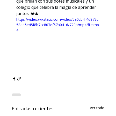
que brillan con sus dotes musicales y un 
colegio que celebra la magia de aprender 
juntos. ❤️🎄
https://video.wixstatic.com/video/5a0cb4_4d873c
58ad5e45f8b7cc807ef67a0416/720p/mp4/file.mp
4
Entradas recientes
Ver todo