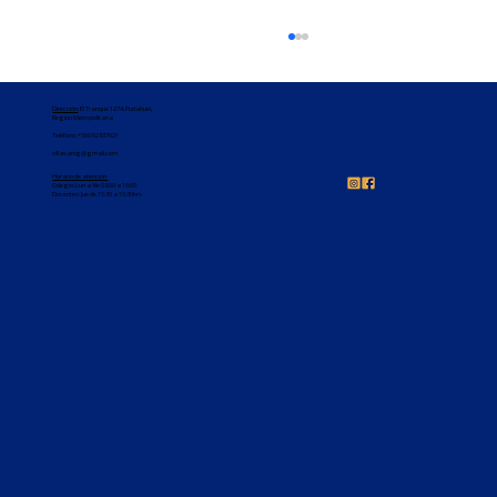
Dirección
: El Tranque 1274, Pudahuel,
Región Metropolitana
Teléfono:
+569 62837921
villasanig@gmail.com
Horario de atención
Colegio: Lun a Vie 08:00 a 16:00
Docentes: Jue de 15:30 a 16:30hrs
Felicitaciones 3°básico 🥳