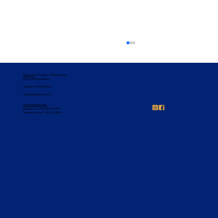
Dirección
: El Tranque 1274, Pudahuel,
Región Metropolitana
Teléfono:
+569 62837921
villasanig@gmail.com
Horario de atención
Colegio: Lun a Vie 08:00 a 16:00
Docentes: Jue de 15:30 a 16:30hrs
Felicitaciones 3°básico 🥳