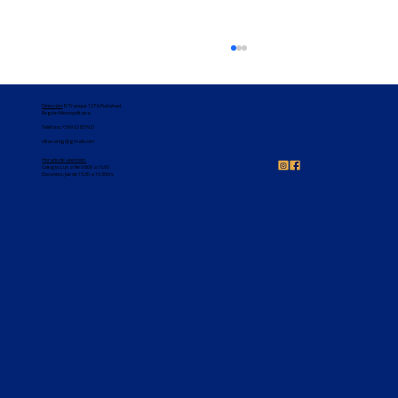
Dirección
: El Tranque 1274, Pudahuel,
Región Metropolitana
Teléfono:
+569 62837921
villasanig@gmail.com
Horario de atención
Colegio: Lun a Vie 08:00 a 16:00
Docentes: Jue de 15:30 a 16:30hrs
Felicitaciones 3°básico 🥳