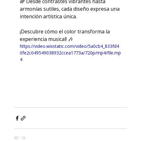
🌈 Desde contrastes vibrantes hasta 
armonías sutiles, cada diseño expresa una 
intención artística única.
¡Descubre cómo el color transforma la 
experiencia musical! 🎶
https://video.wixstatic.com/video/5a0cb4_833fd4
0fe2c049549038932ccea1773a/720p/mp4/file.mp
4