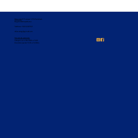
Dirección
: El Tranque 1274, Pudahuel,
Región Metropolitana
Teléfono:
+569 62837921
villasanig@gmail.com
Horario de atención
Colegio: Lun a Vie 08:00 a 16:00
Docentes: Jue de 15:30 a 16:30hrs
Felicitaciones 3°básico 🥳