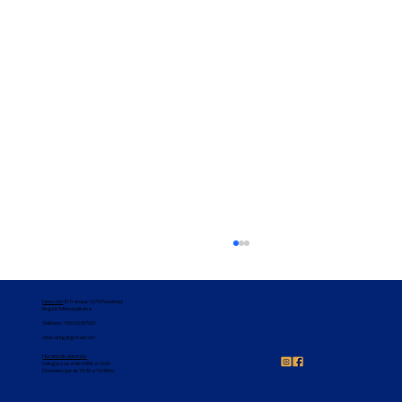
Dirección
: El Tranque 1274, Pudahuel,
Región Metropolitana
Teléfono:
+569 62837921
villasanig@gmail.com
Horario de atención
Colegio: Lun a Vie 08:00 a 16:00
Docentes: Jue de 15:30 a 16:30hrs
Felicitaciones 3°básico 🥳