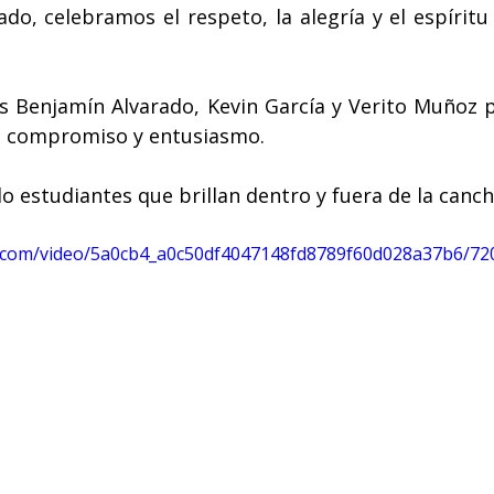
ado, celebramos el respeto, la alegría y el espíritu
es Benjamín Alvarado, Kevin García y Verito Muñoz 
n compromiso y entusiasmo.
 estudiantes que brillan dentro y fuera de la canch
tic.com/video/5a0cb4_a0c50df4047148fd8789f60d028a37b6/72