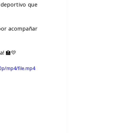
 deportivo que 
por acompañar 
a! 🏫💛
0p/mp4/file.mp4