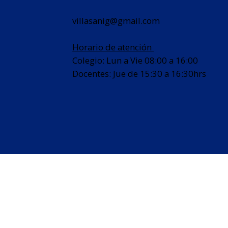
Educativa
villasanig@gmail.com
Horario de atención
Colegio: Lun a Vie 08:00 a 16:00
Docentes: Jue de 15:30 a 16:30hrs